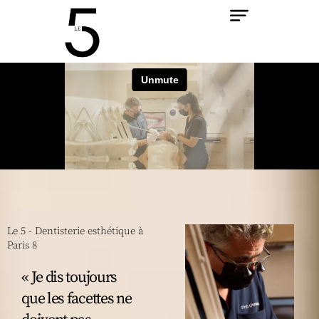
Aller
au
contenu
Le 5 - Dentisterie esthétique à
Paris 8
« Je dis toujours
que les facettes ne