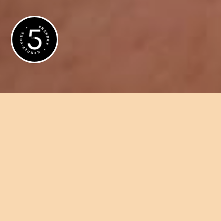
01 44 15 05 70
Avantages des implant
PRENDRE * RENDEZ-VOUS *
Prendre rendez-vous
en ligne
©
Dr David Guenassia
| Tous droits réservés | Propulsé par
Substances Act
|
Mentions légales