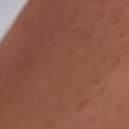
PARIS 08
Informations pratiques
Implantologie &
Le cabinet est ouvert
Implants denta
du lundi au vendredi
de 09h00 à
19h00
Greffes Osseu
5 rue Clément Marot, 75008
Implantologie imm
Paris