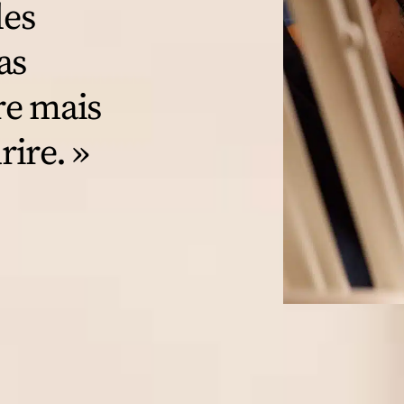
les
as
re mais
rire. »