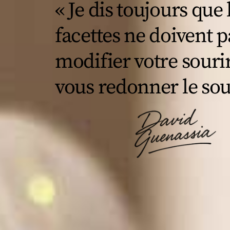
« Je dis toujours que 
facettes ne doivent p
modifier votre souri
vous redonner le sou