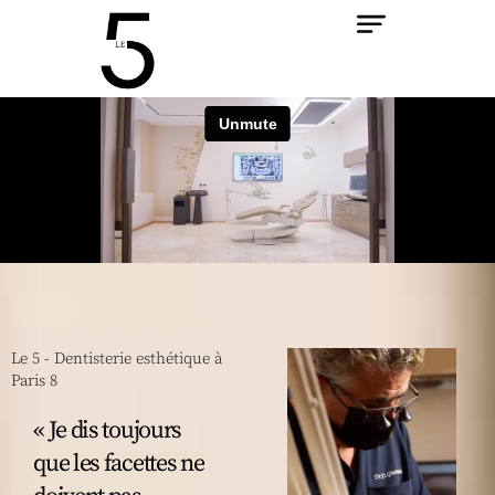
Aller
au
contenu
Le 5 - Dentisterie esthétique à
Paris 8
« Je dis toujours
que les facettes ne