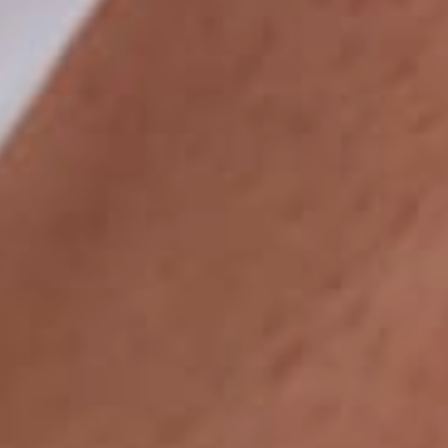
PARIS 08
Informations pratiques
Implantologie &
Le cabinet est ouvert
Implants denta
du lundi au vendredi
de 09h00 à
19h00
Greffes Osseu
5 rue Clément Marot, 75008
Implantologie imm
Paris