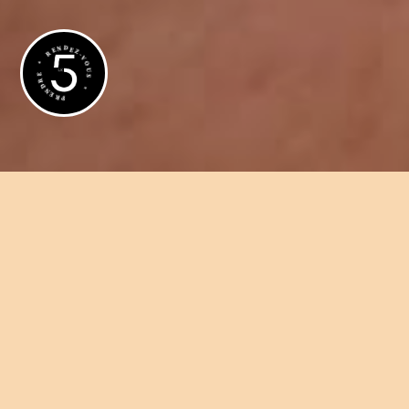
01 44 15 05 70
Avantages des implant
PRENDRE * RENDEZ-VOUS *
Prendre rendez-vous
en ligne
©
Dr David Guenassia
| Tous droits réservés | Propulsé par
Substances Act
|
Mentions légales