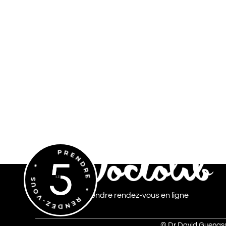
PARIS 08
Informations pratiques
Le cabinet est ouvert
du lundi au vendredi
de 09h00 à 19h00
5 rue Clément Marot, 75008 Paris
01 44 15 05 70
PRENDRE * RENDEZ-VOUS *
Prendre rendez-vous en ligne
©
Dr David Guenas