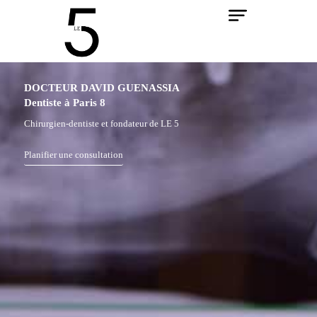
Aller
au
contenu
DOCTEUR DAVID GUENASSIA
Dentiste à Paris 8
Chirurgien-dentiste et fondateur de LE 5
Planifier une consultation