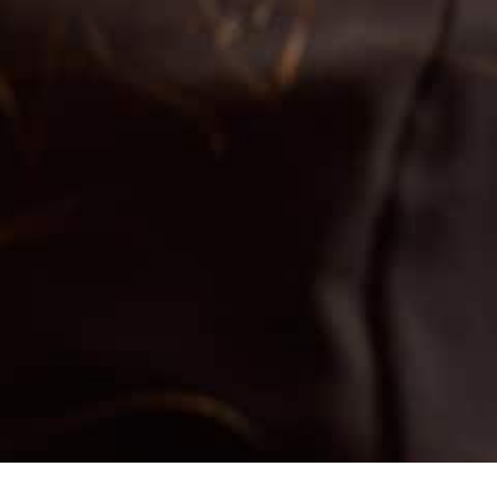
PARIS 08
Informations pratiques
Implantologie &
Greffes
Le cabinet est ouvert
du lundi au vendredi
de
Implants dentaires
09h00 à 19h00
Greffes Osseuses
5 rue Clément Marot,
75008 Paris
Implantologie immédiate
01 44 15 05 70