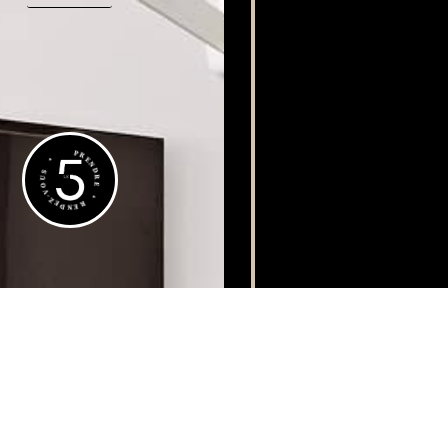
09h00 à 19h00
Greffes Osseuses
5 rue Clément Marot,
Implantologie immédiate
75008 Paris
01 44 15 05 70
Avantages des implants
dentaires
PRENDRE * RENDEZ-VOUS *
Prendre rendez-vous en ligne
©
Dr David Guenassia
| Tous droits réservés | Propulsé par
Substances
Actives
|
ECO ACTIV
|
Mentions légales