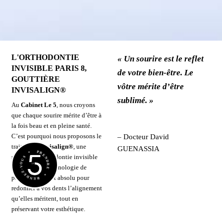
PARIS 08
Informations pratiques
Implantologie &
L'ORTHODONTIE
« Un sourire est le reflet
Greffes
Le cabinet est ouvert
INVISIBLE PARIS 8,
de votre bien-être. Le
du lundi au vendredi
de
Implants dentaires
GOUTTIÈRE
09h00 à 19h00
vôtre mérite d’être
INVISALIGN®
Greffes Osseuses
sublimé. »
5 rue Clément Marot,
Au
Cabinet Le 5
, nous croyons
75008 Paris
que chaque sourire mérite d’être à
Implantologie immédiate
la fois beau et en pleine santé.
01 44 15 05 70
C’est pourquoi nous proposons le
–
Docteur David
Avantages des implants
traitement
Invisalign
®
, une
dentaires
GUENASSIA
PRENDRE * RENDEZ-VOUS *
solution d’orthodontie invisible
qui combine technologie de
Prendre rendez-vous en ligne
pointe et confort absolu pour
redonner à vos dents l’alignement
©
Dr David Guenassia
| Tous droits réservés | Propulsé par
Substances Actives
|
qu’elles méritent, tout en
ECO ACTIV
|
Mentions légales
préservant votre esthétique.