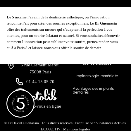
Le 5
incarne l’avenir de la
dentisterie esthétique
, où l’innovation
rencontre l’art pour créer des sourires exceptionnels. Le
Dr Guenassia
PARIS 08
offre des traitements sur mesure qui s’adaptent à la perfection à vos
Informations pratiques
Implantologie &
attentes, pour un sourire éclatant et naturel. Si vous souhaitez découvrir
Greffes
comment l’innovation peut sublimer votre sourire, prenez rendez-vous
Le cabinet est ouvert
au
5
à Paris 8 et laissez-nous vous offrir le sourire de demain.
du lundi au vendredi
de
Implants dentaires
09h00 à 19h00
Greffes Osseuses
5 rue Clément Marot,
75008 Paris
Implantologie immédiate
01 44 15 05 70
Avantages des implants
dentaires
PRENDRE * RENDEZ-VOUS *
Prendre rendez-vous en ligne
©
Dr David Guenassia
| Tous droits réservés | Propulsé par
Substances Actives
|
ECO ACTIV
|
Mentions légales