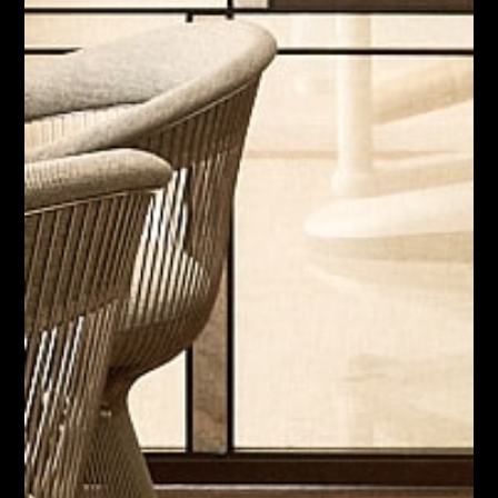
PARIS 08
Informations pratiques
Implantologie &
Greffes
Le cabinet est ouvert
du lundi au vendredi
de
Implants dentaires
09h00 à 19h00
Greffes Osseuses
5 rue Clément Marot,
75008 Paris
Implantologie immédiate