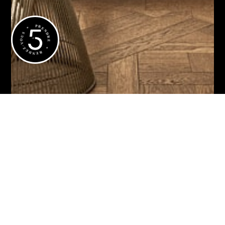
01 44 15 05 70
Avantages des implants
dentaires
PRENDRE * RENDEZ-VOUS *
Prendre rendez-vous en ligne
©
Dr David Guenassia
| Tous droits réservés | Propulsé par
Substances Actives
|
ECO ACTIV
|
Mentions légales