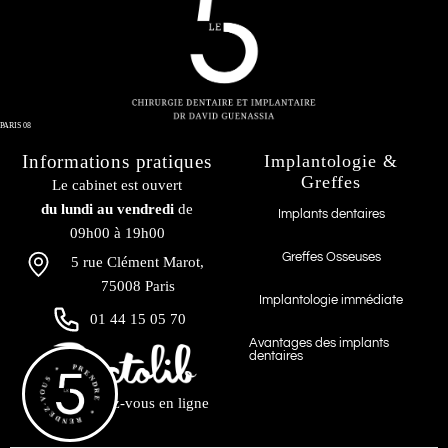
PARIS 08
Informations pratiques
Implantologie &
Greffes
Le cabinet est ouvert
blog-paris-8
du lundi au vendredi
de
Implants dentaires
Chirurgie préimplantaire : préparer le
09h00 à 19h00
terrain avant la pose d’implants dentaires
Greffes Osseuses
5 rue Clément Marot,
Par
admin
/
29 septembre 2025
75008 Paris
Implantologie immédiate
Chirurgie préimplantaire : préparer le terrain avant la pose
01 44 15 05 70
d’implants dentaires La pose d’un implant dentaire nécessite
Avantages des implants
une base osseuse
dentaires
PRENDRE * RENDEZ-VOUS *
Prendre rendez-vous en ligne