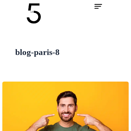
Aller
au
contenu
blog-paris-8